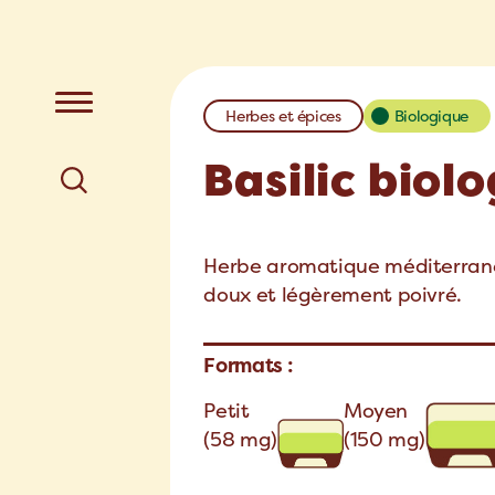
Herbes et épices
Biologique
Basilic biol
Herbe aromatique méditerranée
doux et légèrement poivré.
Formats :
Petit
Moyen
(58 mg)
(150 mg)