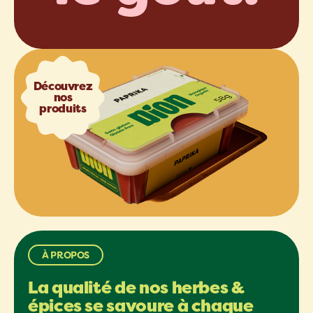
Découvrez
nos
produits
À PROPOS
La qualité de nos herbes &
épices se savoure à chaque