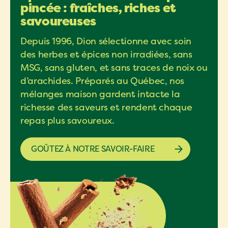
pincée : fraîches, riches et
savoureuses
Depuis 1996, Dion sélectionne avec soin
des herbes et épices non irradiées, sans
MSG, sans gluten, et sans traces de noix ou
d’arachides. Préparés au Québec, nos
mélanges maison gardent intacte la
richesse des saveurs et rendent chaque
repas plus savoureux.
GOÛTEZ À NOTRE SAVOIR-FAIRE