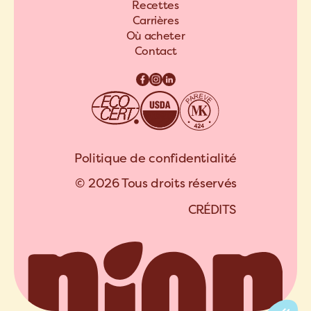
Recettes
Carrières
Où acheter
Contact
Politique de confidentialité
© 2026 Tous droits réservés
C
R
É
D
I
T
S
A
R
C
H
I
P
E
L
C
R
É
D
I
T
S