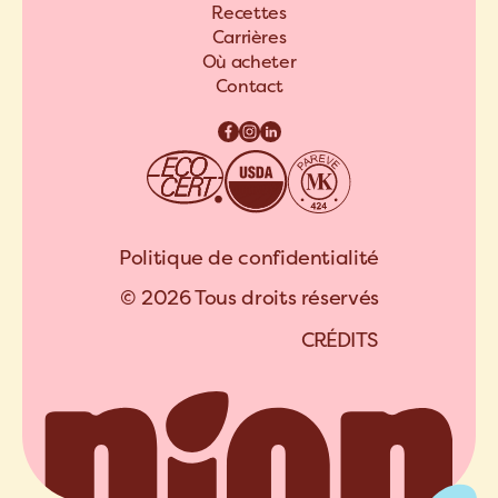
Recettes
Carrières
Où acheter
Contact
Politique de confidentialité
© 2026 Tous droits réservés
C
R
É
D
I
T
S
A
R
C
H
I
P
E
L
C
R
É
D
I
T
S