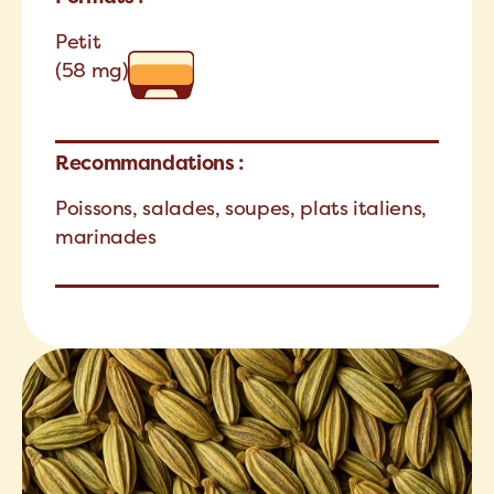
Petit
(58 mg)
Recommandations :
Poissons, salades, soupes, plats italiens,
marinades