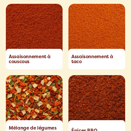
Assaisonnement à
Assaisonnement à
couscous
taco
Mélange de légumes
Épices BBQ