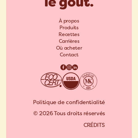
À propos
Produits
Recettes
Carrières
Où acheter
Contact
Politique de confidentialité
© 2026 Tous droits réservés
C
R
É
D
I
T
S
A
R
C
H
I
P
E
L
C
R
É
D
I
T
S