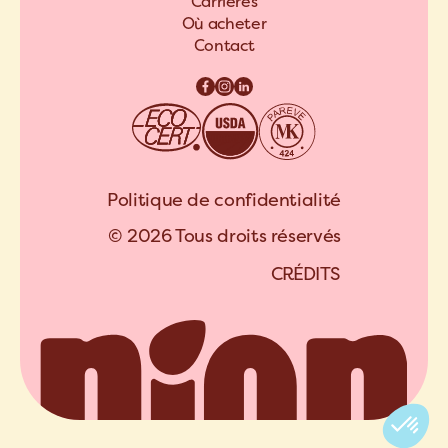
Carrières
Où acheter
Contact
Politique de confidentialité
© 2026 Tous droits réservés
C
R
É
D
I
T
S
A
R
C
H
I
P
E
L
C
R
É
D
I
T
S