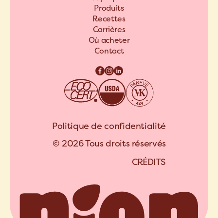
Produits
Recettes
Carrières
Où acheter
Contact
Politique de confidentialité
© 2026 Tous droits réservés
C
R
É
D
I
T
S
A
R
C
H
I
P
E
L
C
R
É
D
I
T
S