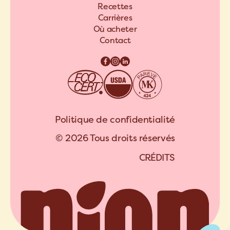
Recettes
Carrières
Où acheter
Contact
Politique de confidentialité
© 2026 Tous droits réservés
C
R
É
D
I
T
S
A
R
C
H
I
P
E
L
C
R
É
D
I
T
S