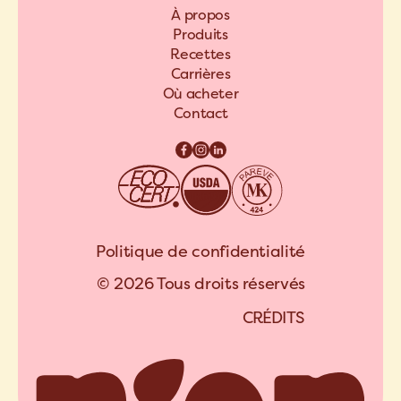
À propos
Produits
Recettes
Carrières
Où acheter
Contact
Politique de confidentialité
© 2026 Tous droits réservés
C
R
É
D
I
T
S
A
R
C
H
I
P
E
L
C
R
É
D
I
T
S