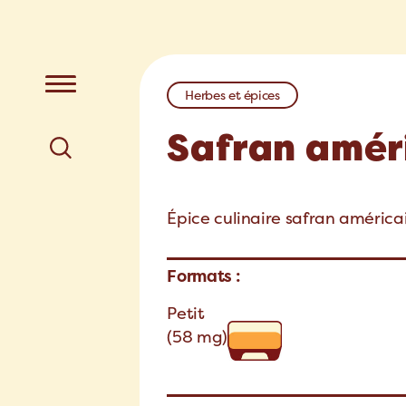
Herbes et épices
Safran amér
Épice culinaire safran américai
Formats :
Petit
(58 mg)