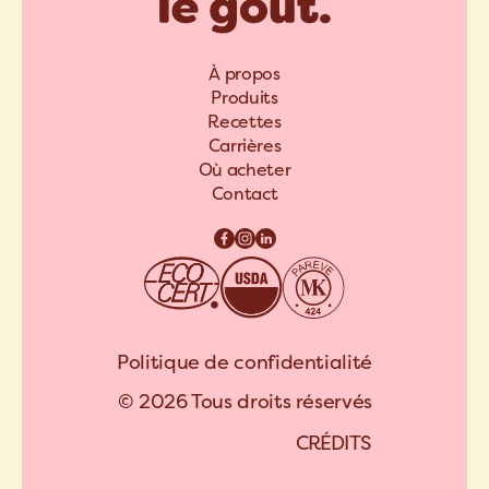
À propos
Produits
Recettes
Carrières
Où acheter
Contact
Politique de confidentialité
© 2026 Tous droits réservés
C
R
É
D
I
T
S
A
R
C
H
I
P
E
L
C
R
É
D
I
T
S