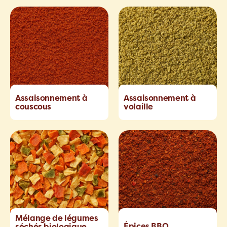
Assaisonnement à
Assaisonnement à
couscous
volaille
Mélange de légumes
Épices BBQ
séchés biologique