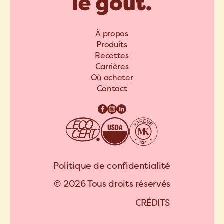
À propos
Produits
Recettes
Carrières
Où acheter
Contact
Politique de confidentialité
© 2026 Tous droits réservés
C
R
É
D
I
T
S
A
R
C
H
I
P
E
L
C
R
É
D
I
T
S