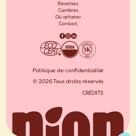
Recettes
Carrières
Où acheter
Contact
Politique de confidentialité
© 2026 Tous droits réservés
C
R
É
D
I
T
S
A
R
C
H
I
P
E
L
C
R
É
D
I
T
S