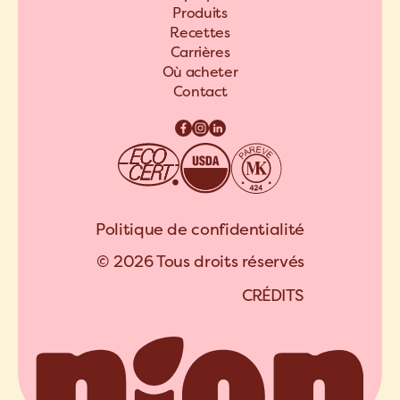
Produits
Recettes
Carrières
Où acheter
Contact
Politique de confidentialité
© 2026 Tous droits réservés
C
R
É
D
I
T
S
A
R
C
H
I
P
E
L
C
R
É
D
I
T
S