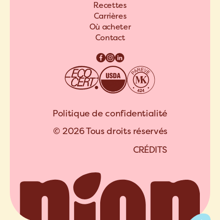
Recettes
Carrières
Où acheter
Contact
Politique de confidentialité
© 2026 Tous droits réservés
C
R
É
D
I
T
S
A
R
C
H
I
P
E
L
C
R
É
D
I
T
S